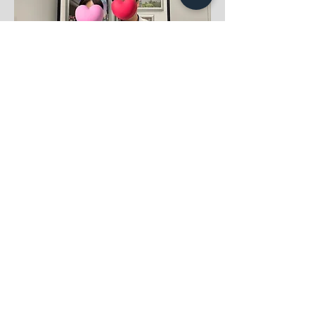
​都内在住
Aさん（40歳）
女性
​諦めずに頑張った甲斐がありました♪
​結婚相談所｜茨城県つくばみらい市
IBJ正規加盟店
​結婚相談所 ミライカナウ
​あなたの想い描く未来を叶えます
営業時間/9:00-21:00
定休日/年中無休